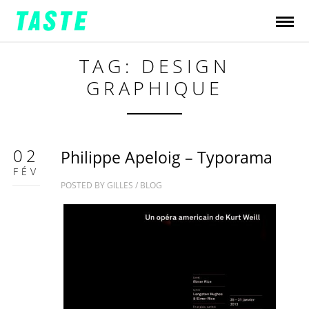
TAG: DESIGN
GRAPHIQUE
02
Philippe Apeloig – Typorama
FÉV
POSTED BY
GILLES
/
BLOG