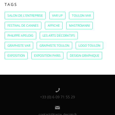
TAGS
SALON DE L'ENTREPRISE
VAR UP
TOULON VAR
FESTIVAL DE CANNES
AFFICHE
MASTROIANNI
PHILIPPE APELOIG
LES ARTS DÉCORATIFS
GRAPHISTE VAR
GRAPHISTE TOULON
LOGO TOULON
EXPOSITION
EXPOSITION PARIS
DESIGN GRAPHIQUE
+33 (0) 6 09 71 55 29
contact@taste-design.fr