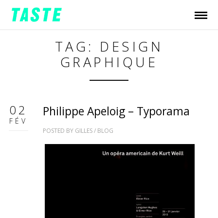
TAG: DESIGN
GRAPHIQUE
02
Philippe Apeloig – Typorama
FÉV
POSTED BY
GILLES
/
BLOG