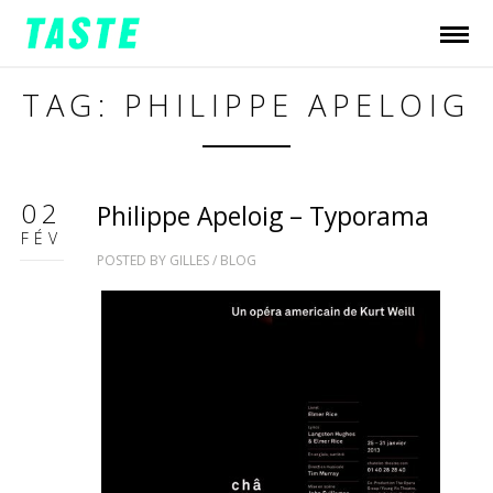
TAG: PHILIPPE APELOIG
02
Philippe Apeloig – Typorama
FÉV
POSTED BY
GILLES
/
BLOG