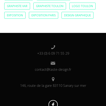
GRAPHISTE VAR
GRAPHISTE TOULON
LOGO TOULON
EXPOSITION
EXPOSITION PARIS
DESIGN GRAPHIQUE
+33 (0) 6 09 71 55 29
contact@taste-design.fr
146, route de la gare 83110 Sanary sur mer