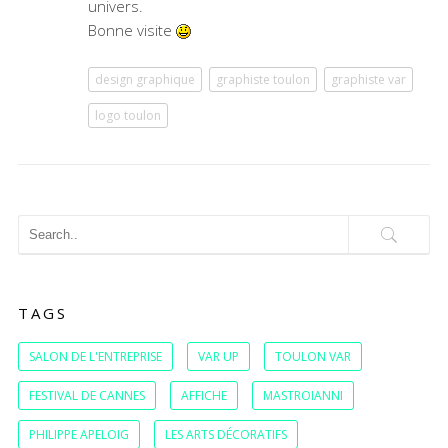
univers.
Bonne visite
design graphique
graphiste toulon
graphiste var
logo toulon
TAGS
SALON DE L'ENTREPRISE
VAR UP
TOULON VAR
FESTIVAL DE CANNES
AFFICHE
MASTROIANNI
PHILIPPE APELOIG
LES ARTS DÉCORATIFS