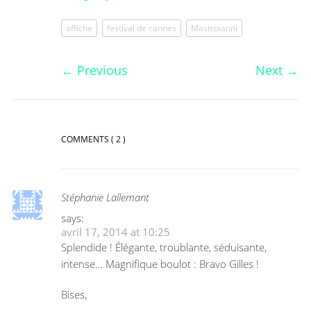
affiche
festival de cannes
Mastroianni
←
Previous
Next
→
COMMENTS
( 2 )
Stéphanie Lallemant
says:
avril 17, 2014 at 10:25
Splendide ! Élégante, troublante, séduisante,
intense… Magnifique boulot : Bravo Gilles !
Bises,